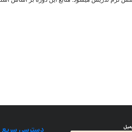
شش ترم تدریس میشود. منابع این دوره بر اساس استا
میل
دسترسی سریع