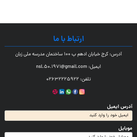
.
ارتباط با ما
آدرس: کرج خیابان ادهم پ 100 ساختمان مدرسه ملی زبان
ایمیل: nsl.50.1971@gmail.com
تلفن: 02632225922
آدرس ایمیل
موبایل